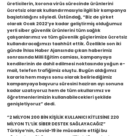
üreticilerin, korona virüs sürecinde ürünlerini
ücretsiz olarak kullandırmasıyla ilgili bir kampanya
başlatıldığını söyledi. Üstündağ, “Biz de şirket
olarak Ocak 2022’ye kadar geliştirmiş olduğumuz
yerli siber güvenlik ürünlerini tüm sağlık
çalışanlarımız ve tüm güvenlik güçlerimize ücretsiz
kullandıracağımızı taahhüt ettik. Özellikle son iki
günde İhlas Haber Ajansında çıkan haberimiz
sonrasında Milli Eğitim camiası, kampanyaya
kendilerinin de dahil edilmesi noktasında yoğun e-
mail, telefon trafiğimiz oluştu. Bugün aldığımız
kararla hem mayıs sonu olarak belirlediğimiz
kampanyaya başvuru süresini haziran ayı sonuna
kadar uzatıyoruz hem de tüm okullarımız ve
öğretmenlerimizin kullanabilecekleri şekilde
genişletiyoruz” dedi.
“2 MİLYON 200 BİN KİŞİLİK KULLANICI KİTLESİNE 220
MİLYON TL’LİK SİBER DESTEK SAĞLAYACAĞIZ”
Türkiye’nin, Covid-19 ile mücadele ettiği bu