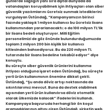
günlerde sağlığın yanı sıra dijital dünyada da
vatandaşları koruyabilmek için ihtiyaçları olan siber
güvenlik yazılımlarını ücretsiz sunmak istediklerini
vurgulayan Üstündağ, “Kampanyamızın birinci
fazında yaklaşık 1 milyon kullanıcı bu ücretsiz lisans
kullanımından yararlanacaktı; o da 100 milyon TL’lik
bir lisans bedeli oluşturuyor. Milli Eğitim
personelimizi de göz önünde bulundurduğumuzda
toplam 2 milyon 200 bin kişilik bir kullanıcı
kitlesinden bahsediyoruz. Bu da 220 milyon TL
tutarında bir lisans bedeline tekabül ediyor” diye
konuştu.
Bu süreçte siber güvenlik ürünlerini kullanma
ihtiyacı olduğuna işaret eden Üstündağ, bu süreçte
yerli ürün kullanımının önemine dikkat çekti.
Üstündağ, “Şu anda döviz artışı noktasında da
sıkıntılarımız mevcut. Buna da destek olabilmek
açısından yerli ürün kullanılırsa döviz otomatik
olarak ülkemizde kalacak” ifadelerini kullandı.
Kampanyaya başvuruda herhangi bir ön koşul
aramadıklarının altını çizen Üstündağ, şirketin web