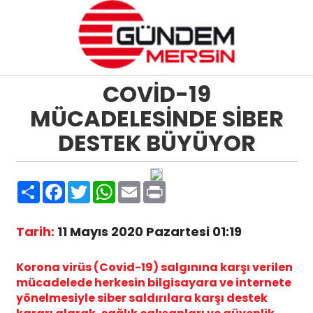
COVİD-19
MÜCADELESİNDE SİBER
DESTEK BÜYÜYOR
Paylaş
Facebook
Twitter
WhatsApp
Email
Print
Tarih:
11 Mayıs 2020 Pazartesi 01:19
Korona virüs (Covid-19) salgınına karşı verilen
mücadelede herkesin bilgisayara ve internete
yönelmesiyle siber saldırılara karşı destek